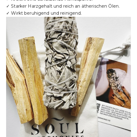
✓ Starker Harzgehalt und reich an ätherischen Ölen.
1
✓ Wirkt beruhigend und reinigend.
0
%
G
e
s
c
h
e
n
k
a