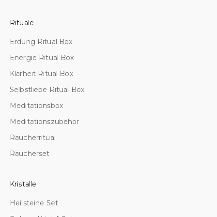
d
e
Rituale
i
Erdung Ritual Box
n
e
Energie Ritual Box
R
Klarheit Ritual Box
e
i
Selbstliebe Ritual Box
s
Meditationsbox
e
z
Meditationszubehör
u
Räucherritual
m
e
Räucherset
h
r
Kristalle
A
c
Heilsteine Set
h