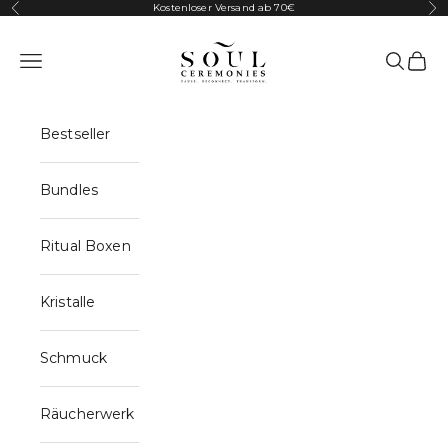
Zum Inhalt springen
Kostenloser Versand ab 70€
Zurück
Vor
Soul Ceremonies
Navigationsmenü öffnen
Suche öf
Waren
Bestseller
Bundles
Ritual Boxen
Kristalle
Schmuck
Räucherwerk