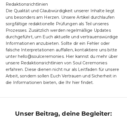
l
Redaktionsrichtlinien
Die Qualität und Glaubwürdigkeit unserer Inhalte liegt
u
uns besonders am Herzen. Unsere Artikel durchlaufen
n
sorgfältige redaktionelle Prüfungen als Teil unseres
Prozesses. Zusätzlich werden regelmäßige Updates
g
durchgeführt, um Euch aktuelle und vertrauenswürdige
W
Informationen anzubieten. Sollte dir ein Fehler oder
e
falsche Interpretationen auffallen, kontaktiere uns bitte
r
unter
hello@soulceremonies
. Hier kannst du mehr über
t
unsere
Redaktionsrichtlinien
von Soul Ceremonies
v
erfahren. Diese dienen nicht nur als Leitfaden für unsere
o
Arbeit, sondern sollen Euch Vertrauen und Sicherheit in
l
die Informationen bieten, die Ihr hier findet.
l
e
I
m
p
Unser Beitrag, deine Begleiter:
u
l