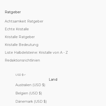
h
e
Ratgeber
.
Achtsamkeit Ratgeber
Echte Kristalle
Kristalle Ratgeber
0%
Kristalle Bedeutung
ATT
HERN
Liste Halbdelsteine: Kristalle von A - Z
Redaktionsrichtlinien
USD $
Land
Australien (USD $)
Belgien (USD $)
Dänemark (USD $)