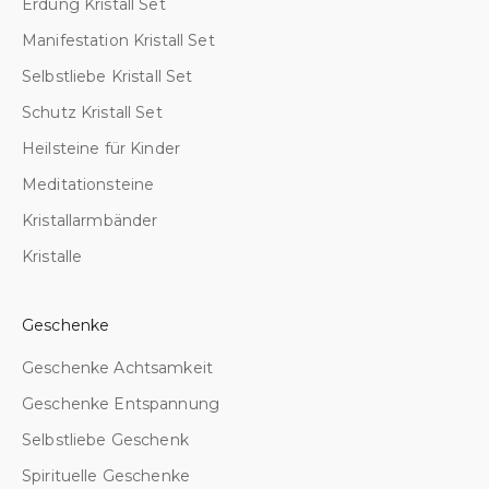
Erdung Kristall Set
t
s
Manifestation Kristall Set
a
Selbstliebe Kristall Set
m
k
Schutz Kristall Set
e
Heilsteine für Kinder
i
t
Meditationsteine
u
Kristallarmbänder
n
Kristalle
d
i
n
Geschenke
n
e
Geschenke Achtsamkeit
r
Geschenke Entspannung
e
r
Selbstliebe Geschenk
R
Spirituelle Geschenke
u