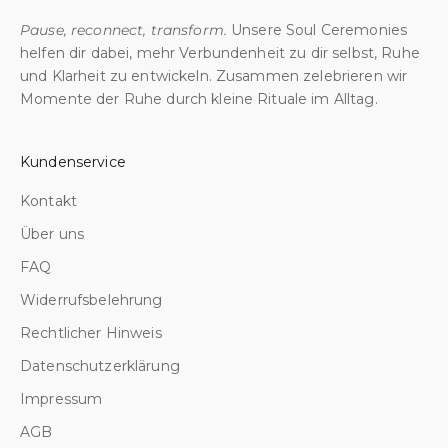
n
e
Pause, reconnect, transform.
Unsere Soul Ceremonies
n
helfen dir dabei, mehr Verbundenheit zu dir selbst, Ruhe
w
und Klarheit zu entwickeln. Zusammen zelebrieren wir
a
Momente der Ruhe durch kleine Rituale im Alltag.
r
t
Kundenservice
e
n
Kontakt
a
Über uns
u
f
FAQ
d
Widerrufsbelehrung
i
c
Rechtlicher Hinweis
h
Datenschutzerklärung
–
f
Impressum
ü
AGB
r