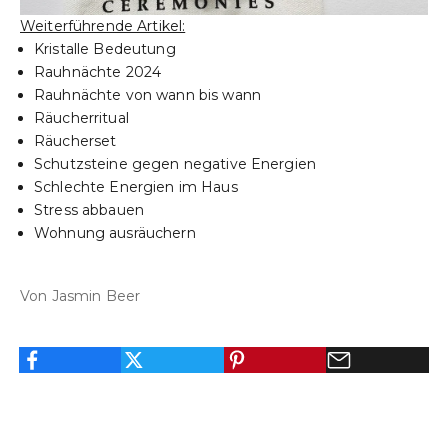
u
Weiterführende Artikel:
f
Kristalle Bedeutung
Rauhnächte 2024
d
Rauhnächte von wann bis wann
e
Räucherritual
Räucherset
i
Schutzsteine gegen negative Energien
n
Schlechte Energien im Haus
Stress abbauen
e
Wohnung ausräuchern
B
e
Von Jasmin Beer
s
t
e
l